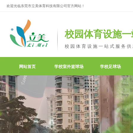
欢迎光临东莞市立美体育科技有限公司官方网站！
校园体育设施一
校园体育设施一站式服务供
网站首页
学校室外篮球场
学校足球场