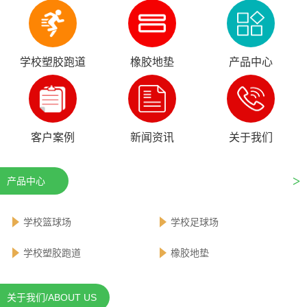
学校塑胶跑道
橡胶地垫
产品中心
客户案例
新闻资讯
关于我们
>
产品中心
学校篮球场
学校足球场
学校塑胶跑道
橡胶地垫
关于我们/ABOUT US