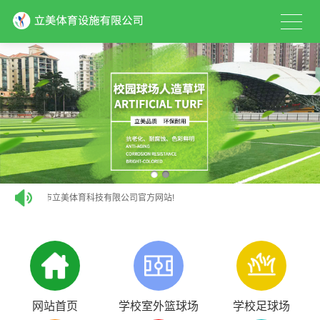
访问东莞市立美体育科技有限公司官方网站!
网站首页
学校室外篮球场
学校足球场