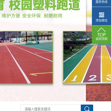
服务热线
添加微信
返回顶部