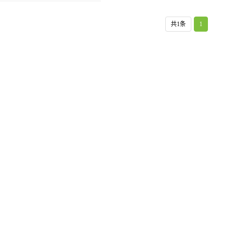
共1条
1